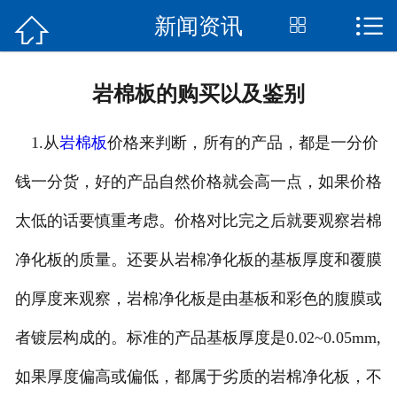


新闻资讯


首页
关于我们
岩棉板的购买以及鉴别
产品展示
1.从
岩棉板
价格来判断，所有的产品，都是一分价
新闻资讯
钱一分货，好的产品自然价格就会高一点，如果价格
工程案例
太低的话要慎重考虑。价格对比完之后就要观察岩棉
生产工艺
净化板的质量。还要从岩棉净化板的基板厚度和覆膜
的厚度来观察，岩棉净化板是由基板和彩色的腹膜或
行业知识
者镀层构成的。标准的产品基板厚度是0.02~0.05mm,
在线留言
如果厚度偏高或偏低，都属于劣质的岩棉净化板，不
联系我们